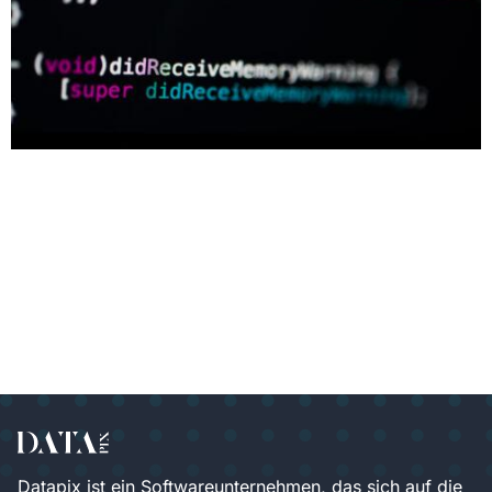
Programmiersprachen sind die Sprachen, die von
Computern verwendet werden, um Anweisungen und
Befehle auszuführen. Es gibt viele verschiedene
Programmiersprachen, die in verschiedenen Bereichen
der Informatik verwendet werden. Einige der
bekanntesten und am häufigsten verwendeten
Programmiersprachen sind: C: C ist eine mittelalterliche,
strukturierte Programmiersprache, die ursprünglich in
den 1970er Jahren entwickelt wurde. Sie ist sehr effektiv
[…]
Datapix ist ein Softwareunternehmen, das sich auf die