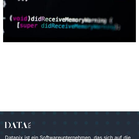
Programmiersprachen sind die Sprachen, die von
Computern verwendet werden, um Anweisungen und
Befehle auszuführen. Es gibt viele verschiedene
Programmiersprachen, die in verschiedenen Bereichen
der Informatik verwendet werden. Einige der
bekanntesten und am häufigsten verwendeten
Programmiersprachen sind: C: C ist eine mittelalterliche,
strukturierte Programmiersprache, die ursprünglich in
den 1970er Jahren entwickelt wurde. Sie ist sehr effektiv
[…]
Datapix ist ein Softwareunternehmen, das sich auf die