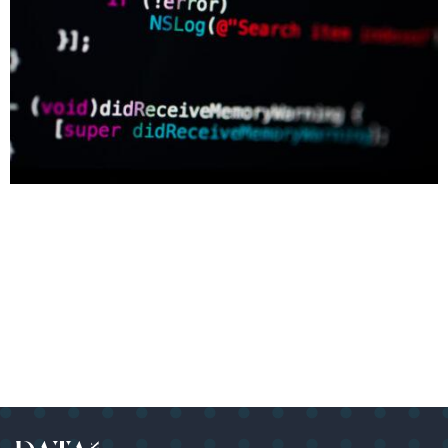
Programmiersprachen sind die Sprachen, die von
Computern verwendet werden, um Anweisungen und
Befehle auszuführen. Es gibt viele verschiedene
Programmiersprachen, die in verschiedenen Bereichen
der Informatik verwendet werden. Einige der
bekanntesten und am häufigsten verwendeten
Programmiersprachen sind: C: C ist eine mittelalterliche,
strukturierte Programmiersprache, die ursprünglich in
den 1970er Jahren entwickelt wurde. Sie ist sehr effektiv
[…]