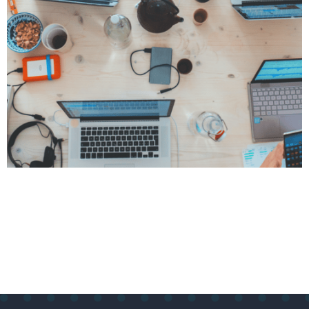
Table of Contents Top 4 Frameworks für die
Softwareentwicklung Die Welt der Softwareentwicklung
entwickelt sich ständig weiter, und eines der wichtigsten
Werkzeuge, die Entwicklern helfen, den Anforderungen
gerecht zu werden, sind Frameworks. In diesem Artikel
werden wir uns die vier besten Frameworks für die
Softwareentwicklung ansehen: React, Angular, Vue.js
und Laravel. Aber was macht diese […]