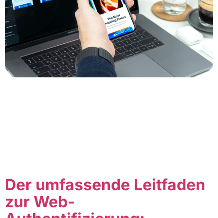
Table of Contents Interaktionsmodelle in Anwendungen
gestalten In der heutigen digitalen Welt ist die
Benutzererfahrung (User Experience, UX) entscheidend
für den Erfolg einer Anwendung. Eine der
grundlegenden Komponenten der UX ist die Gestaltung
von Interaktionsmodellen. In diesem Artikel werden wir
uns eingehend mit dem Thema befassen und
diskutieren, wie man effektive Interaktionsmodelle in
Anwendungen gestaltet. […]
Der umfassende Leitfaden
zur Web-