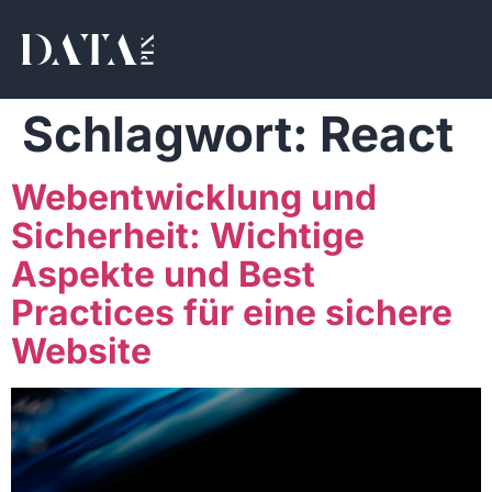
Schlagwort:
React
Webentwicklung und
Sicherheit: Wichtige
Aspekte und Best
Practices für eine sichere
Website