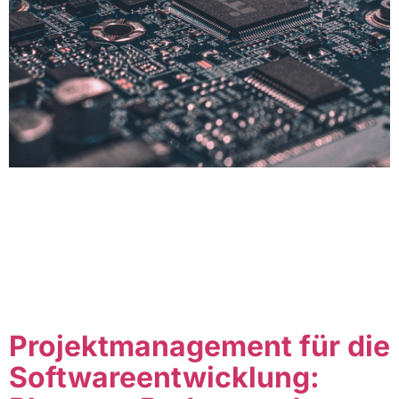
Der Web-Entwicklungsmarkt verändert sich ständig und
Frontend-Technologien sind keine Ausnahme. In diesem
Artikel werden wir die Top-Frontend-Technologien für
das Jahr 2023 vorstellen, die Ihnen helfen, auf dem
neuesten Stand zu bleiben und Ihre Projekte effizienter
zu gestalten. Table of Contents 1. React React ist eine
populäre Frontend-Bibliothek, die von Facebook
entwickelt wurde. Sie ermöglicht es […]
Projektmanagement für die
Softwareentwicklung: