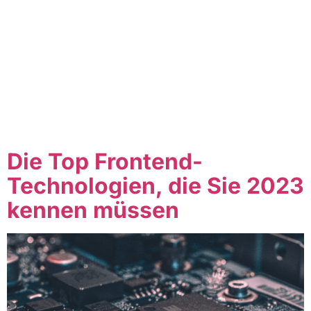
Table of Contents 1. Einleitung In der heutigen digitalen
Welt ist die Sicherheit unserer Online-Konten und
persönlichen Informationen von größter Bedeutung.
Web-Authentifizierung spielt dabei eine entscheidende
Rolle. In diesem Artikel werden wir uns eingehend mit
der Web-Authentifizierung beschäftigen und
verschiedene Methoden, Best Practices und
Sicherheitsrisiken untersuchen. 2. Was ist Web-
Authentifizierung? Web-Authentifizierung ist der
Prozess, bei […]
Die Top Frontend-
Technologien, die Sie 2023
kennen müssen