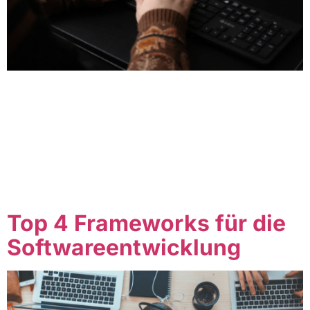
Table of Contents Einführung in die Softwareentwicklung
Die Softwareentwicklung ist ein Prozess, der darauf
abzielt, Softwarelösungen zu entwerfen, zu entwickeln,
zu testen und zu implementieren. Sie ist ein essenzieller
Bestandteil der modernen Technologie und bildet die
Grundlage für Computerprogramme, Webanwendungen,
mobile Apps und vieles mehr. Die verschiedenen
Phasen der Softwareentwicklung Anforderungsanalyse
In dieser […]
Top 4 Frameworks für die
Softwareentwicklung