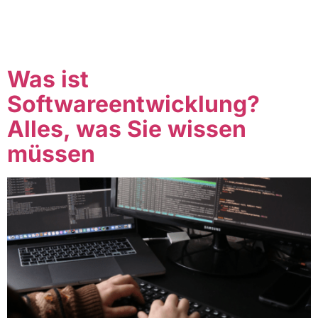
dass du keine Ahnung hast, wie du vorgehen sollst. Du
fühlst dich überfordert und frustriert. Keine Sorge! In
diesem Artikel werden wir uns auf die drei Hauptaspekte
des Projektmanagements konzentrieren: Planung, […]
Was ist
Softwareentwicklung?
Alles, was Sie wissen
müssen